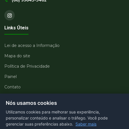
(66) 99643-3462
Links Úteis
Lei de acesso a Informação
Mapa do site
Política de Privacidade
Painel
Contato
Departamentos
Nós usamos cookies
Utilizamos cookies para melhorar sua experiência,
Portal transparência
personalizar conteúdo e analisar o tráfego. Você pode
gerenciar suas preferências abaixo.
Saber mais
E-SIC