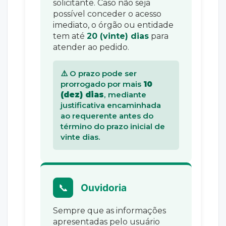
solicitante. Caso não seja
possível conceder o acesso
imediato, o órgão ou entidade
tem até
20 (vinte) dias
para
atender ao pedido.
⚠️ O prazo pode ser
prorrogado por mais
10
(dez) dias
, mediante
justificativa encaminhada
ao requerente antes do
término do prazo inicial de
vinte dias.
📞
Ouvidoria
Sempre que as informações
apresentadas pelo usuário