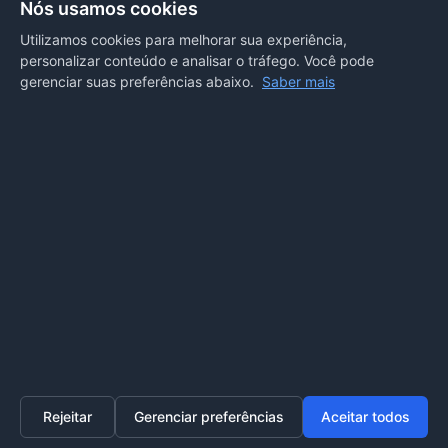
Nós usamos cookies
Utilizamos cookies para melhorar sua experiência,
Portal transparência
personalizar conteúdo e analisar o tráfego. Você pode
gerenciar suas preferências abaixo.
Saber mais
E-SIC
Ouvidoria
Webmail
Acessibilidade
Voltar ao topo
Acesso ao Painel
Rejeitar
Gerenciar preferências
Aceitar todos
Home
Transparência
SIC
Ouvidoria