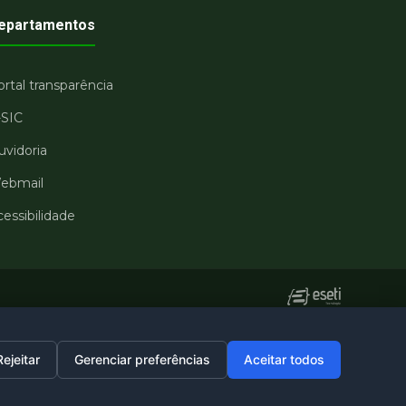
epartamentos
rtal transparência
-SIC
uvidoria
ebmail
essibilidade
Rejeitar
Gerenciar preferências
Aceitar todos