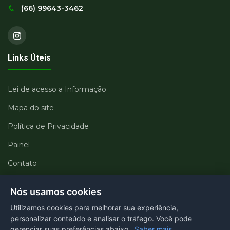
(66) 99643-3462
Links Úteis
Lei de acesso a Informação
Mapa do site
Política de Privacidade
Painel
Contato
Departamentos
Nós usamos cookies
Utilizamos cookies para melhorar sua experiência,
Portal transparência
personalizar conteúdo e analisar o tráfego. Você pode
gerenciar suas preferências abaixo.
Saber mais