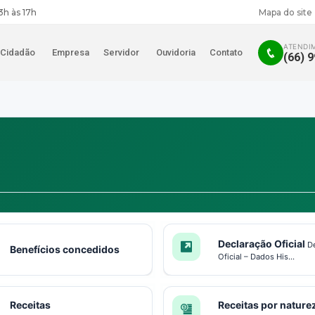
3h às 17h
Mapa do site
ATENDI
Cidadão
Empresa
Servidor
Ouvidoria
Contato
(66) 
Declaração Oficial
D
Benefícios concedidos
Oficial – Dados His...
Receitas
Receitas por nature