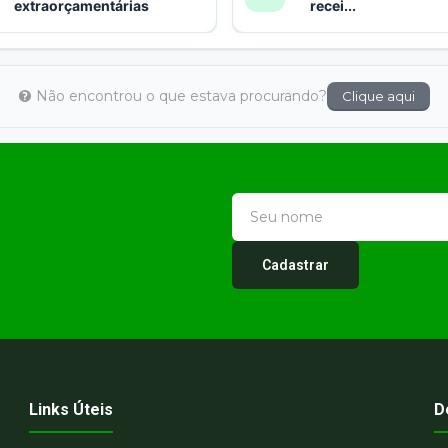
extraorçamentárias
recei...
Não encontrou o que estava procurando?
Clique aqui
Cadastrar
Links Úteis
D