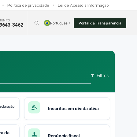
Política de privacidade
Lei de Acesso a Informação
MENTO
Português
Portal da Transparência
99643-3462
Filtros
eclaração
Inscritos em dívida ativa
za da
Renúncia fiscal