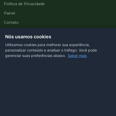
Política de Privacidade
Painel
Contato
Departamentos
Nós usamos cookies
Utilizamos cookies para melhorar sua experiência,
Portal transparência
personalizar conteúdo e analisar o tráfego. Você pode
gerenciar suas preferências abaixo.
Saber mais
E-SIC
Ouvidoria
Webmail
Acessibilidade
Voltar ao topo
Acesso ao Painel