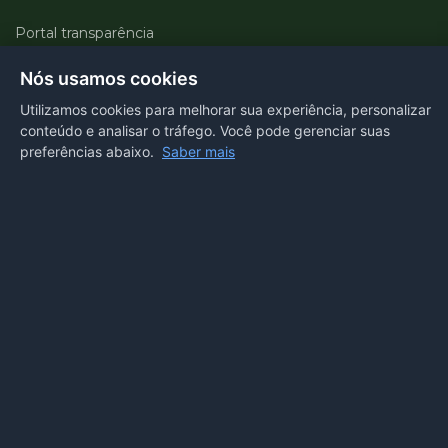
Portal transparência
E-SIC
Nós usamos cookies
Ouvidoria
Utilizamos cookies para melhorar sua experiência, personalizar
conteúdo e analisar o tráfego. Você pode gerenciar suas
Webmail
preferências abaixo.
Saber mais
Acessibilidade
Voltar ao topo
Acesso ao Painel