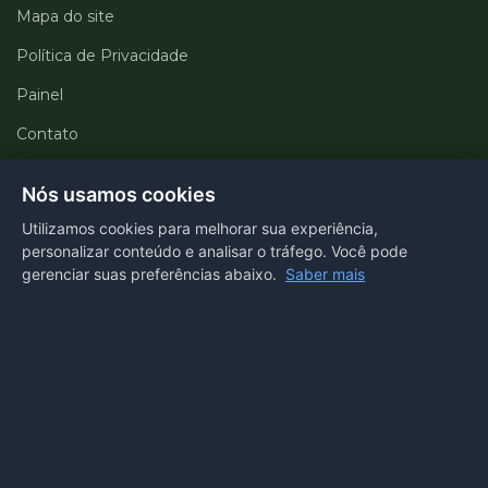
Mapa do site
Política de Privacidade
Painel
Contato
Departamentos
Nós usamos cookies
Utilizamos cookies para melhorar sua experiência,
Portal transparência
personalizar conteúdo e analisar o tráfego. Você pode
gerenciar suas preferências abaixo.
Saber mais
E-SIC
Ouvidoria
Webmail
Acessibilidade